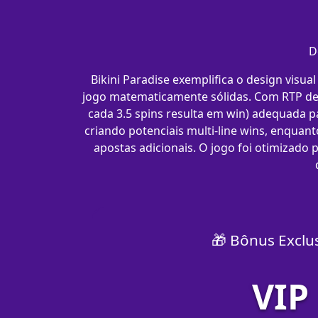
D
Bikini Paradise exemplifica o design visu
jogo matematicamente sólidas. Com RTP de 9
cada 3.5 spins resulta em win) adequada p
criando potenciais multi-line wins, enqua
apostas adicionais. O jogo foi otimizad
🎁 Bônus Exclu
VIP