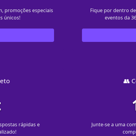
m, promoções especiais
Fique por dentro d
s únicos!
eventos da 36
reto
👥 
t
espostas rápidas e
Junte-se a uma com
lizado!
compa