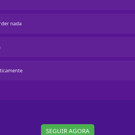
erder nada
a
aticamente
SEGUIR AGORA