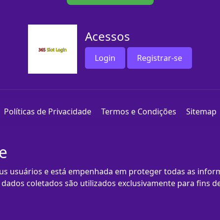
Acessos
Login
Registrar-se
Políticas de Privacidade
Termos e Condições
Sitemap
de
 seus usuários e está empenhada em proteger todas as info
dados coletados são utilizados exclusivamente para fins d