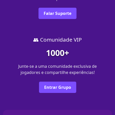
Falar Suporte
👥 Comunidade VIP
1000+
Junte-se a uma comunidade exclusiva de
jogadores e compartilhe experiências!
Entrar Grupo