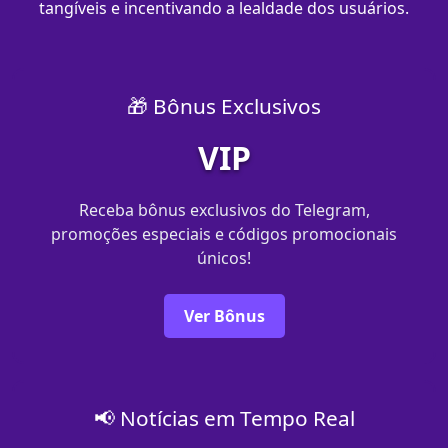
tangíveis e incentivando a lealdade dos usuários.
🎁 Bônus Exclusivos
VIP
Receba bônus exclusivos do Telegram,
promoções especiais e códigos promocionais
únicos!
Ver Bônus
📢 Notícias em Tempo Real