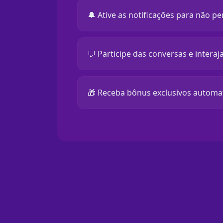
🔔 Ative as notificações para não p
💬 Participe das conversas e interaj
🎁 Receba bônus exclusivos autom