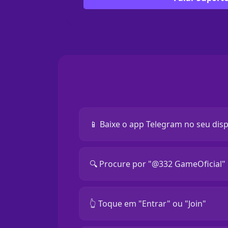
📱 Baixe o app Telegram no seu disp
🔍 Procure por "@332 GameOficial"
👆 Toque em "Entrar" ou "Join"