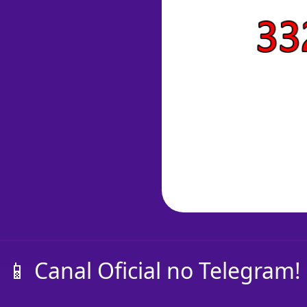
📱 Canal Oficial no Telegram!