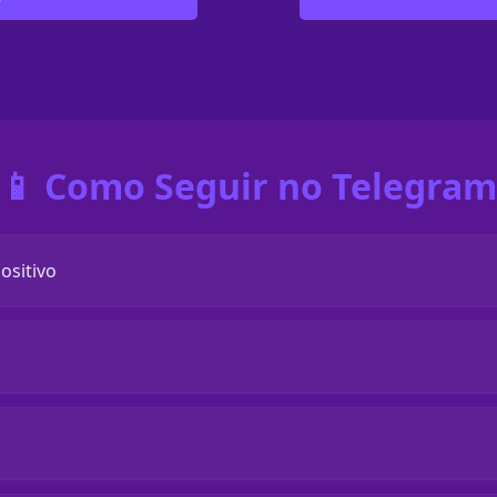
📱 Como Seguir no Telegram
ositivo