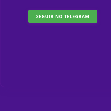
SEGUIR NO TELEGRAM