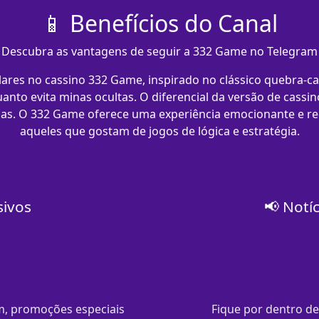
📱 Benefícios do Canal
Descubra as vantagens de seguir a 332 Game no Telegram
ares no cassino 332 Game, inspirado no clássico quebra-ca
anto evita minas ocultas. O diferencial da versão de cassi
as. O 332 Game oferece uma experiência emocionante e re
aqueles que gostam de jogos de lógica e estratégia.
sivos
📢 Notí
m, promoções especiais
Fique por dentro d