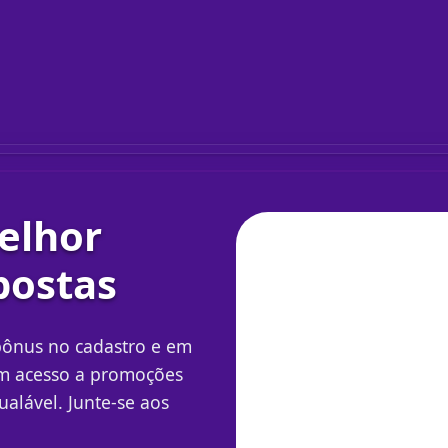
elhor
postas
bônus no cadastro e em
em acesso a promoções
ualável. Junte-se aos