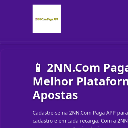
📱 2NN.Com Pag
Melhor Platafor
Apostas
Cadastre-se na 2NN.Com Paga APP par
cadastro e em cada recarga. Com a 2N