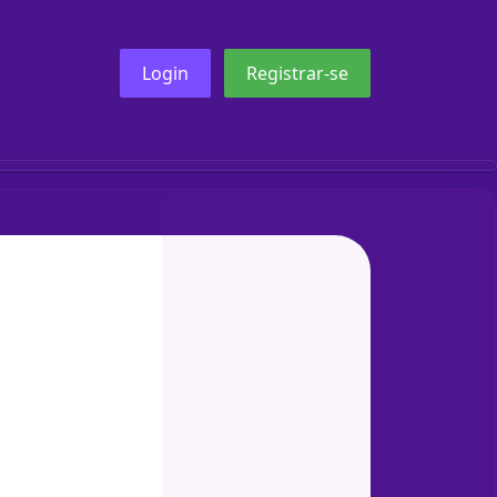
Login
Registrar-se