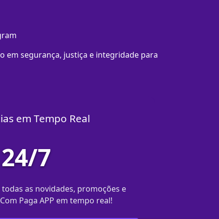
egram
 em segurança, justiça e integridade para
cias em Tempo Real
24/7
e todas as novidades, promoções e
.Com Paga APP em tempo real!