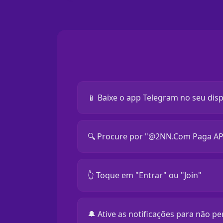
📱 Baixe o app Telegram no seu disp
🔍 Procure por "@2NN.Com Paga AP
👆 Toque em "Entrar" ou "Join"
🔔 Ative as notificações para não p