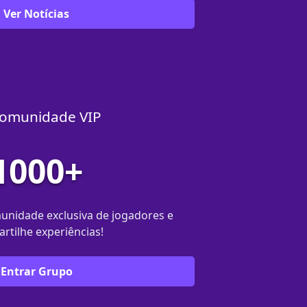
Ver Notícias
Comunidade VIP
1000+
unidade exclusiva de jogadores e
rtilhe experiências!
Entrar Grupo