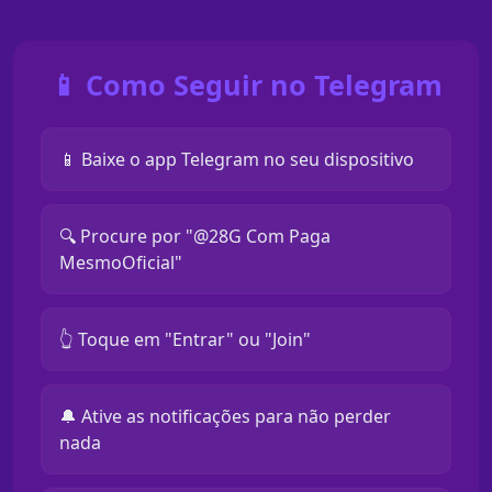
📱 Como Seguir no Telegram
📱 Baixe o app Telegram no seu dispositivo
🔍 Procure por "@28G Com Paga
MesmoOficial"
👆 Toque em "Entrar" ou "Join"
🔔 Ative as notificações para não perder
nada