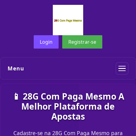
Login
Registrar-se
Menu
📱 28G Com Paga Mesmo A
Melhor Plataforma de
Apostas
Cadastre-se na 28G Com Paga Mesmo para