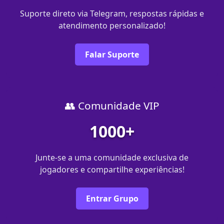
Suporte direto via Telegram, respostas rápidas e
atendimento personalizado!
Falar Suporte
👥 Comunidade VIP
1000+
Junte-se a uma comunidade exclusiva de
jogadores e compartilhe experiências!
Entrar Grupo