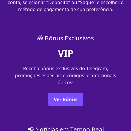
conta, selecionar “Depósito” ou “Saque” e escolher o
método de pagamento de sua preferência.
🎁 Bônus Exclusivos
VIP
Receba bônus exclusivos do Telegram,
promoções especiais e códigos promocionais
únicos!
Ver Bônus
📢 Notícias em Tempo Real