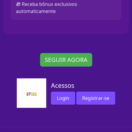
🎁 Receba bônus exclusivos
automaticamente
SEGUIR AGORA
Acessos
Login
Registrar-se