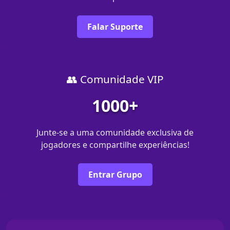
Falar Suporte
👥 Comunidade VIP
1000+
Junte-se a uma comunidade exclusiva de
jogadores e compartilhe experiências!
Entrar Grupo