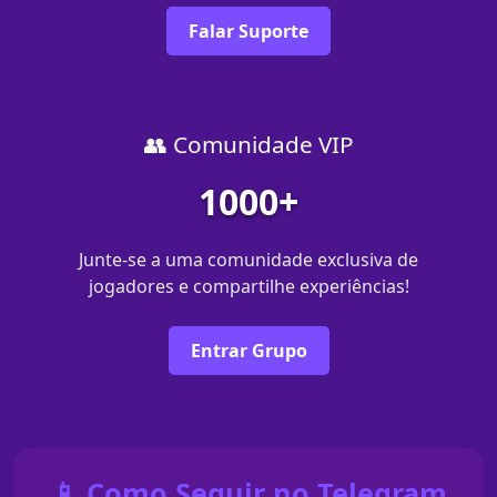
Falar Suporte
👥 Comunidade VIP
1000+
Junte-se a uma comunidade exclusiva de
jogadores e compartilhe experiências!
Entrar Grupo
📱 Como Seguir no Telegram