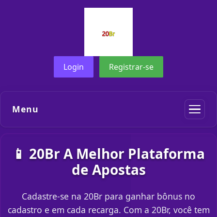
Login
Registrar-se
Menu
📱 20Br A Melhor Plataforma
de Apostas
Cadastre-se na 20Br para ganhar bônus no
cadastro e em cada recarga. Com a 20Br, você tem