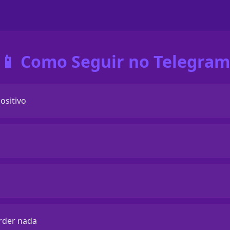
📱 Como Seguir no Telegram
ositivo
erder nada