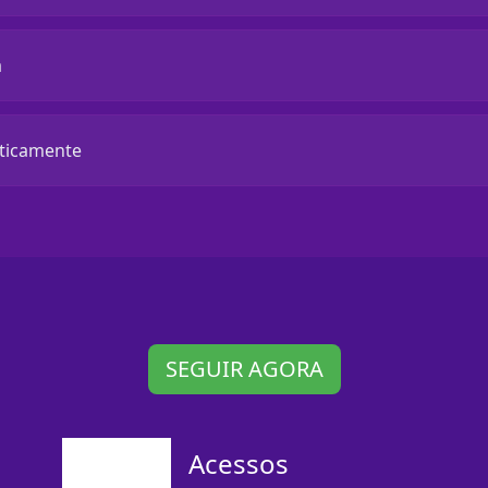
a
aticamente
SEGUIR AGORA
Acessos