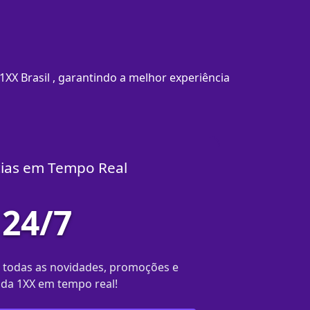
1XX Brasil , garantindo a melhor experiência
cias em Tempo Real
24/7
e todas as novidades, promoções e
 da 1XX em tempo real!