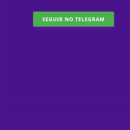
SEGUIR NO TELEGRAM