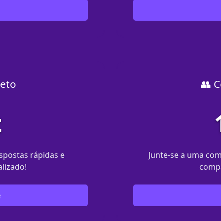
reto
👥 
t
espostas rápidas e
Junte-se a uma com
lizado!
compa
e