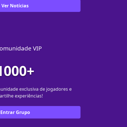
Ver Notícias
Comunidade VIP
1000+
unidade exclusiva de jogadores e
rtilhe experiências!
Entrar Grupo