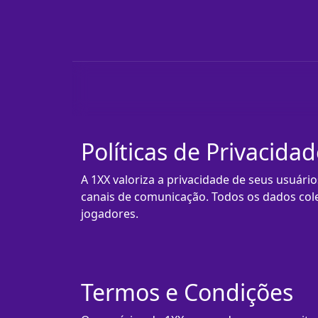
Políticas de Privacida
A 1XX valoriza a privacidade de seus usuár
canais de comunicação. Todos os dados cole
jogadores.
Termos e Condições