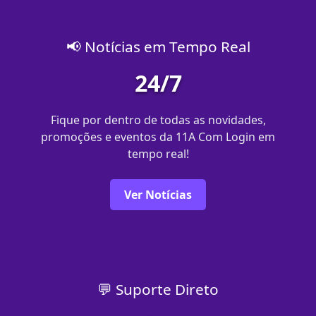
📢 Notícias em Tempo Real
24/7
Fique por dentro de todas as novidades,
promoções e eventos da 11A Com Login em
tempo real!
Ver Notícias
💬 Suporte Direto