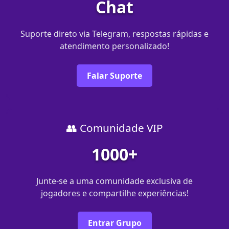
Chat
Suporte direto via Telegram, respostas rápidas e
atendimento personalizado!
Falar Suporte
👥 Comunidade VIP
1000+
Junte-se a uma comunidade exclusiva de
jogadores e compartilhe experiências!
Entrar Grupo