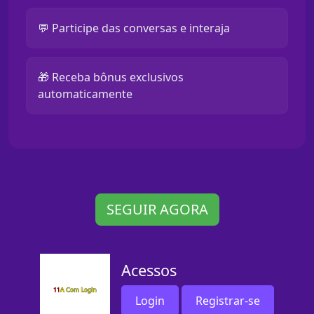
💬 Participe das conversas e interaja
🎁 Receba bônus exclusivos
automaticamente
SEGUIR AGORA
Acessos
Login
Registrar-se