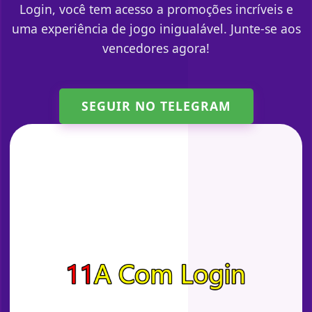
Login, você tem acesso a promoções incríveis e
uma experiência de jogo inigualável. Junte-se aos
vencedores agora!
SEGUIR NO TELEGRAM