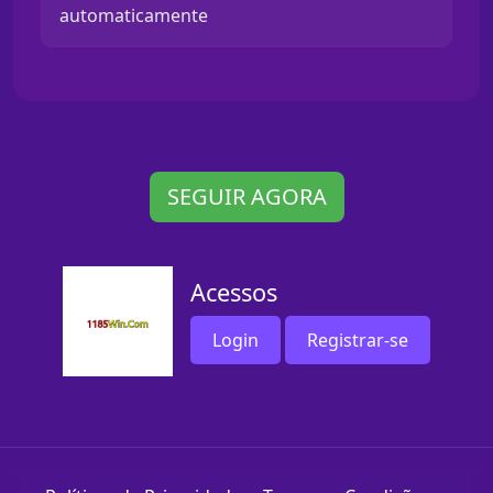
automaticamente
SEGUIR AGORA
Acessos
Login
Registrar-se