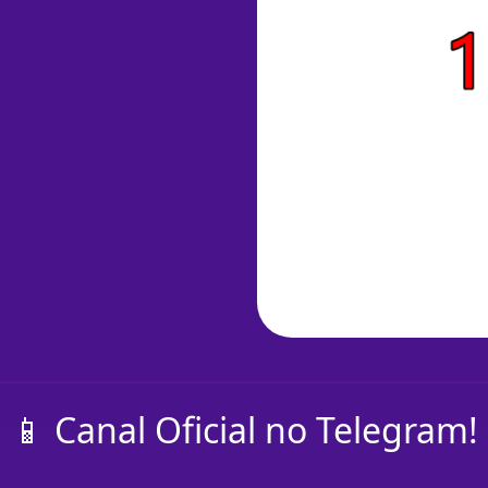
📱 Canal Oficial no Telegram!