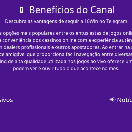
📱 Benefícios do Canal
Descubra as vantagens de seguir a 10Win no Telegram
 opções mais populares entre os entusiastas de jogos onli
 conveniência dos cassinos online com a experiência autênt
dealers profissionais e outros apostadores. Ao entrar na 
e amigável que proporciona fácil navegação entre diversas
ing de alta qualidade utilizada nos jogos ao vivo oferece u
podem ver e ouvir tudo o que acontece na mes.
sivos
📢 Notí