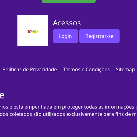
Acessos
Login
Registrar-se
Políticas de Privacidade
Termos e Condições
Sitemap
de
ários e está empenhada em proteger todas as informações 
os coletados são utilizados exclusivamente para fins de m