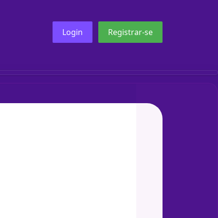
Login
Registrar-se