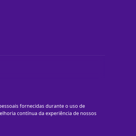
pessoais fornecidas durante o uso de
elhoria contínua da experiência de nossos