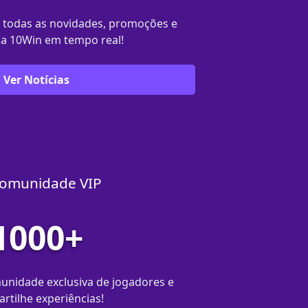
e todas as novidades, promoções e
a 10Win em tempo real!
Ver Notícias
Comunidade VIP
1000+
unidade exclusiva de jogadores e
rtilhe experiências!