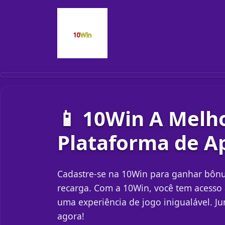
📱 10Win A Melh
Plataforma de A
Cadastre-se na 10Win para ganhar bônu
recarga. Com a 10Win, você tem acesso 
uma experiência de jogo inigualável. J
agora!